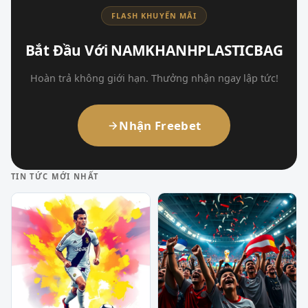
FLASH KHUYẾN MÃI
Bắt Đầu Với NAMKHANHPLASTICBAG
Hoàn trả không giới hạn. Thưởng nhận ngay lập tức!
Nhận Freebet
TIN TỨC MỚI NHẤT