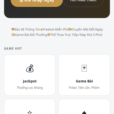
💰 Gia Nhập Ngay
🛡
Bảo Vệ Thông Tin
🔥
Freebet Miễn Phí
🎁
Khuyến Mãi Mỗi Ngày
🎲
Game Bài Đổi Thưởng
⚽
Thể Thao Trực Tiếp
⚡
Nạp Rút 3 Phút
GAME HOT
💰
🃏
Jackpot
Game Bài
Thưởng cực khủng
Poker, Tiến Lên, Phỏm
⭐
♠