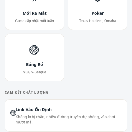
Mới Ra Mắt
Poker
Game cập nhật mỗi tuần
Texas Hold'em, Omaha
🏐
Bóng Rổ
NBA, V-League
CAM KẾT CHẤT LƯỢNG
Link Vào Ổn Định
🌐
Không lo bị chặn, nhiều đường truyền dự phòng, vào chơi
mượt mà.