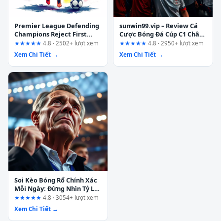
Premier League Defending
sunwin99.vip – Review Cá
Champions Reject First
Cược Bóng Đá Cúp C1 Châu
Massive Bid for Club
Âu: Góc Nhìn Thực Tế Trước
★★★★★
4.8 · 2502+ lượt xem
★★★★★
4.8 · 2950+ lượt xem
Captain: A User-Focused
Mùa Giải
Xem Chi Tiết →
Xem Chi Tiết →
Look at nk88cv.com
Soi Kèo Bóng Rổ Chính Xác
Mỗi Ngày: Đừng Nhìn Tỷ Lệ,
Hãy Nhìn Xác Suất
★★★★★
4.8 · 3054+ lượt xem
Xem Chi Tiết →