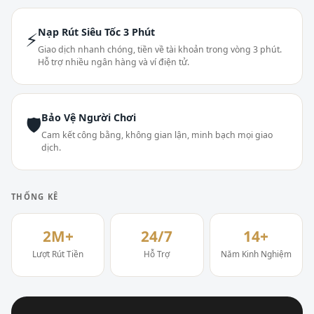
Nạp Rút Siêu Tốc 3 Phút
⚡
Giao dịch nhanh chóng, tiền về tài khoản trong vòng 3 phút.
Hỗ trợ nhiều ngân hàng và ví điện tử.
Bảo Vệ Người Chơi
🛡
Cam kết công bằng, không gian lận, minh bạch mọi giao
dịch.
THỐNG KÊ
2M+
24/7
14+
Lượt Rút Tiền
Hỗ Trợ
Năm Kinh Nghiệm