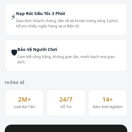
Nạp Rút Siêu Tốc 3 Phút
⚡
Giao dịch nhanh chóng, tiền về tài khoản trong vòng 3 phút.
Hỗ trợ nhiều ngân hàng và ví điện tử.
Bảo Vệ Người Chơi
🛡
Cam kết công bằng, không gian lận, minh bạch mọi giao
dịch.
THỐNG KÊ
2M+
24/7
14+
Lượt Rút Tiền
Hỗ Trợ
Năm Kinh Nghiệm