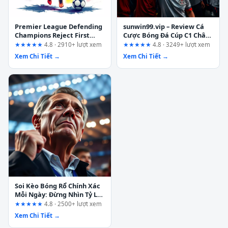
Premier League Defending
sunwin99.vip – Review Cá
Champions Reject First
Cược Bóng Đá Cúp C1 Châu
Massive Bid for Club
Âu: Góc Nhìn Thực Tế Trước
★★★★★
4.8 · 2910+ lượt xem
★★★★★
4.8 · 3249+ lượt xem
Captain: A User-Focused
Mùa Giải
Xem Chi Tiết →
Xem Chi Tiết →
Look at nk88cv.com
Soi Kèo Bóng Rổ Chính Xác
Mỗi Ngày: Đừng Nhìn Tỷ Lệ,
Hãy Nhìn Xác Suất
★★★★★
4.8 · 2500+ lượt xem
Xem Chi Tiết →