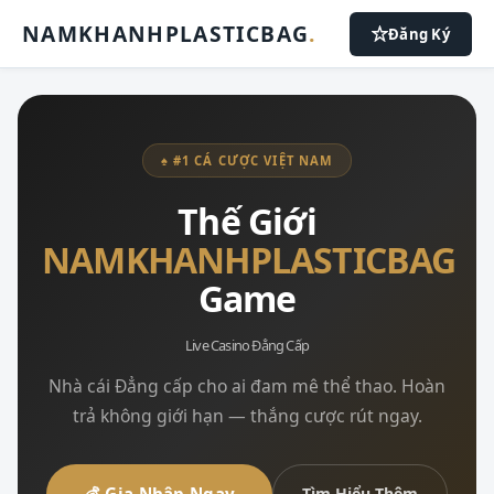
NAMKHANHPLASTICBAG
.
Đăng Ký
♠ #1 CÁ CƯỢC VIỆT NAM
Thế Giới
NAMKHANHPLASTICBAG
Game
Live Casino Đẳng Cấp
Nhà cái Đẳng cấp cho ai đam mê thể thao. Hoàn
trả không giới hạn — thắng cược rút ngay.
Tìm Hiểu Thêm