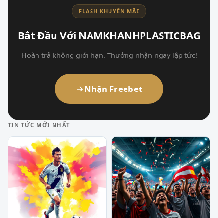
FLASH KHUYẾN MÃI
Bắt Đầu Với NAMKHANHPLASTICBAG
Hoàn trả không giới hạn. Thưởng nhận ngay lập tức!
Nhận Freebet
TIN TỨC MỚI NHẤT